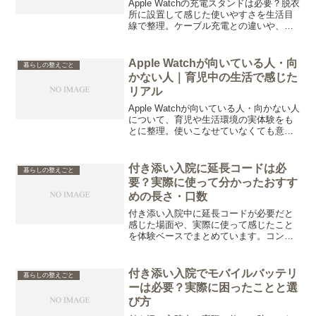
Apple Watchの充電スタンドは必要？脱衣
所に設置して感じた使いやすさを生活目
線で整理。ケーブル充電との違いや、充
電を続けやすくする環境づくりについて
まとめています。
Apple Watchが向いている人・向
暮らしの整えごと
かない人｜育児中の生活で感じた
リアル
Apple Watchが向いている人・向かない人
について、育児や生活環境の実体験をも
とに整理。使いこなせていなくても意味
を感じた理由や、スマホとの使い分け、
迷っている人が判断しやすくなる視点を
まとめています。
付き添い入院に延長コードは必
暮らしの整えごと
要？実際に使って分かったおすす
めの長さ・口数
付き添い入院中に延長コードが必要だと
感じた場面や、実際に使って感じたこと
を体験ベースでまとめています。コンセ
ント不足への対策や選び方のポイントも
紹介します。
付き添い入院でモバイルバッテリ
暮らしの整えごと
ーは必要？実際に困ったことと選
び方