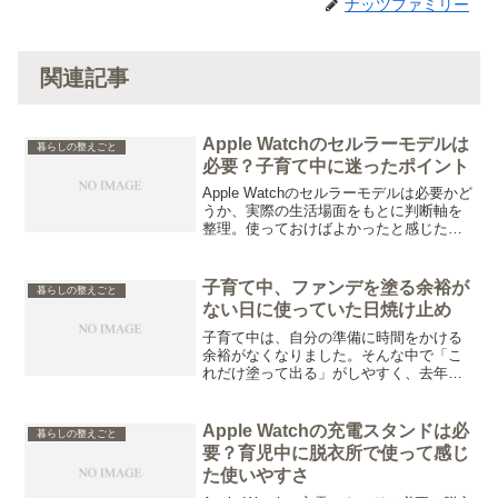
ナッツファミリー
関連記事
Apple Watchのセルラーモデルは
暮らしの整えごと
必要？子育て中に迷ったポイント
Apple Watchのセルラーモデルは必要かど
うか、実際の生活場面をもとに判断軸を
整理。使っておけばよかったと感じた瞬
間や、すぐに使わなかった理由、スマホ
との距離感から見えた必要性の違いをま
とめています。
子育て中、ファンデを塗る余裕が
暮らしの整えごと
ない日に使っていた日焼け止め
子育て中は、自分の準備に時間をかける
余裕がなくなりました。そんな中で「こ
れだけ塗って出る」がしやすく、去年か
らリピートしている日焼け止めについ
て、実際の使い方や感じていることをま
とめています。
Apple Watchの充電スタンドは必
暮らしの整えごと
要？育児中に脱衣所で使って感じ
た使いやすさ