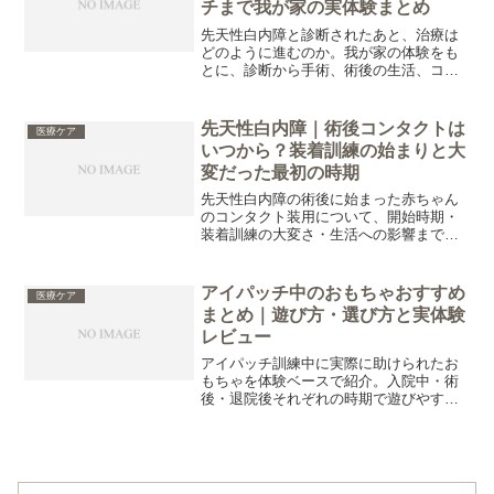
チまで我が家の実体験まとめ
先天性白内障と診断されたあと、治療は
どのように進むのか。我が家の体験をも
とに、診断から手術、術後の生活、コン
タクトレンズ、アイパッチ訓練までの流
れをまとめました。これから治療を始め
る方が全体像をイメージできるよう、実
先天性白内障｜術後コンタクトは
医療ケア
際の経過を紹介しています。
いつから？装着訓練の始まりと大
変だった最初の時期
先天性白内障の術後に始まった赤ちゃん
のコンタクト装用について、開始時期・
装着訓練の大変さ・生活への影響まで体
験ベースでまとめました。
アイパッチ中のおもちゃおすすめ
医療ケア
まとめ｜遊び方・選び方と実体験
レビュー
アイパッチ訓練中に実際に助けられたお
もちゃを体験ベースで紹介。入院中・術
後・退院後それぞれの時期で遊びやすか
った「アイパッチ中でも集中できるおも
ちゃ」を比較しながらまとめています。