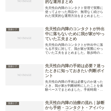
的な運用まとめ
先天性白内障のコンタクト管理で実際に
使ってよかった用品や、無理なく続けら
れた現実的な運用方法をまとめました。
試行錯誤した体験ベースで、向いている
人・注意点も含めて紹介しています。
先天性白内障のコンタクトが外出
医療ケア
中に落ちないために我が家がやっ
ていた工夫まとめ
先天性白内障のコンタクトが外出中に落
ちる不安に対して、我が家が実際にやっ
ていた工夫をまとめました。散歩時の対
策やベビーカー活用、自作スタイなど、
現実的に続けやすかった方法を体験ベー
スで紹介しています。
先天性白内障の手術は必要？迷っ
医療ケア
たときに知っておきたい判断ポイ
ント
先天性白内障の手術は必要なのか迷った
とき、我が家が判断材料にしたことを体
験ベースでまとめました。手術時期・視
力予後・情報不足の中で決断するまでの
リアルな過程を解説します。
先天性白内障の治療の流れ｜診断
医療ケア
から手術・コンタクト・アイパッ