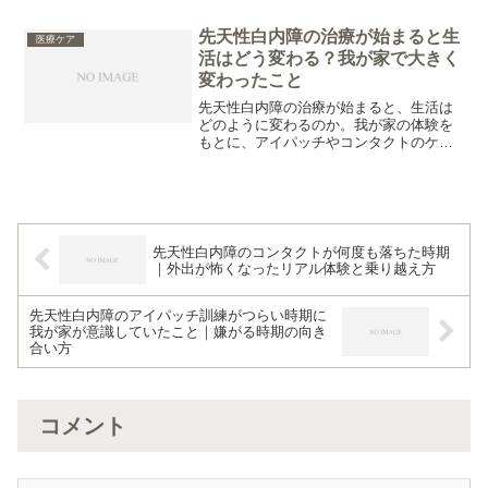
ちゃ」を比較しながらまとめています。
先天性白内障の治療が始まると生
医療ケア
活はどう変わる？我が家で大きく
変わったこと
先天性白内障の治療が始まると、生活は
どのように変わるのか。我が家の体験を
もとに、アイパッチやコンタクトのケ
ア、外出の変化、気持ちの向き合い方な
ど、実際に大きく変わった日常について
まとめました。
先天性白内障のコンタクトが何度も落ちた時期
｜外出が怖くなったリアル体験と乗り越え方
先天性白内障のアイパッチ訓練がつらい時期に
我が家が意識していたこと｜嫌がる時期の向き
合い方
コメント