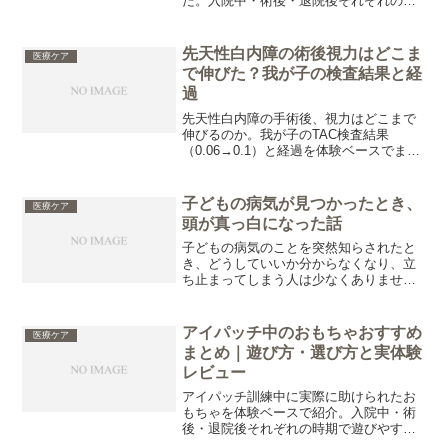
た。入院中・術後・退院後それぞれの時
期で助けられた遊び方や反応、選び方の
ポイントまで状況別に紹介しています。
先天性白内障の術後視力はどこま
医療ケア
で伸びた？我が子の検査結果と経
過
先天性白内障の手術後、視力はどこまで
伸びるのか。我が子のTAC検査結果
（0.06→0.1）と経過を体験ベースでまと
めました。手術時期が遅めだったケース
の視力推移と、これからの不安も含めて
共有します。
子どもの病気が見つかったとき、
医療ケア
頭が真っ白になった話
子どもの病気のことを突然知らされたと
き、どうしていいか分からなくなり、立
ち止まってしまう人は少なくありませ
ん。この記事では、実際に判断を迫られ
たときに感じたことや、迷った中で意識
していたことについてまとめています。
アイパッチ中のおもちゃおすすめ
医療ケア
突然のことで、頭が真っ白に...
まとめ｜遊び方・選び方と実体験
レビュー
アイパッチ訓練中に実際に助けられたお
もちゃを体験ベースで紹介。入院中・術
後・退院後それぞれの時期で遊びやすか
った「アイパッチ中でも集中できるおも